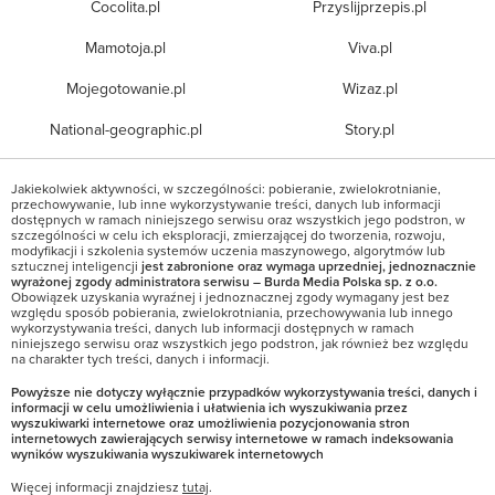
Cocolita.pl
Przyslijprzepis.pl
Mamotoja.pl
Viva.pl
Mojegotowanie.pl
Wizaz.pl
National-geographic.pl
Story.pl
Jakiekolwiek aktywności, w szczególności: pobieranie, zwielokrotnianie,
przechowywanie, lub inne wykorzystywanie treści, danych lub informacji
dostępnych w ramach niniejszego serwisu oraz wszystkich jego podstron, w
szczególności w celu ich eksploracji, zmierzającej do tworzenia, rozwoju,
modyfikacji i szkolenia systemów uczenia maszynowego, algorytmów lub
sztucznej inteligencji
jest zabronione oraz wymaga uprzedniej, jednoznacznie
wyrażonej zgody administratora serwisu – Burda Media Polska sp. z o.o.
Obowiązek uzyskania wyraźnej i jednoznacznej zgody wymagany jest bez
względu sposób pobierania, zwielokrotniania, przechowywania lub innego
wykorzystywania treści, danych lub informacji dostępnych w ramach
niniejszego serwisu oraz wszystkich jego podstron, jak również bez względu
na charakter tych treści, danych i informacji.
Powyższe nie dotyczy wyłącznie przypadków wykorzystywania treści, danych i
informacji w celu umożliwienia i ułatwienia ich wyszukiwania przez
wyszukiwarki internetowe oraz umożliwienia pozycjonowania stron
internetowych zawierających serwisy internetowe w ramach indeksowania
wyników wyszukiwania wyszukiwarek internetowych
Więcej informacji znajdziesz
tutaj
.