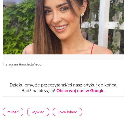
Instagram @mariettafiedor
Dziękujemy, że przeczytałaś/eś nasz artykuł do końca.
Bądź na bieżąco!
Obserwuj nas w Google
.
miłość
wywiad
Love Island