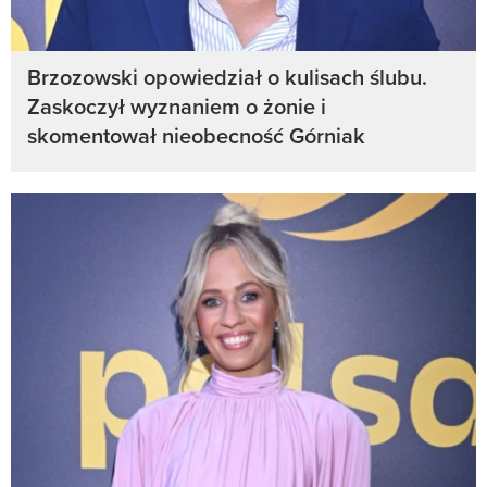
Brzozowski opowiedział o kulisach ślubu.
Zaskoczył wyznaniem o żonie i
skomentował nieobecność Górniak