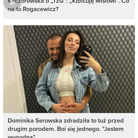
Kaczorowska o „TzG”: „Kibicuję Misiowi”. Co
na to Rogacewicz?
Dominika Serowska zdradziła to tuż przed
drugim porodem. Boi się jednego. "Jestem
wygodna"