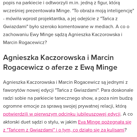
popis na parkiecie i odtworzyli m.in. jedną z figur, którą
wcześniej prezentowała Minge. "To obraża moją inteligencję"
- mówiła wprost projektantka, a jej odejście z "Tańca z
Gwiazdami" było szeroko komentowane w mediach. A co o
zachowaniu Ewy Minge sądzą Agnieszka Kaczorowska i
Marcin Rogacewicz?
Agnieszka Kaczorowska i Marcin
Rogacewicz o aferze z Ewą Minge
Agnieszka Kaczorowska i Marcin Rogacewicz są jednymi z
faworytów nowej edycji "Tańca z Gwiazdami". Para doskonale
radzi sobie na parkiecie tanecznego show, a poza nim budzą
ogromne emocje za sprawą swojej prywatnej relacji, którą
potwierdzili w pierwszym odcinku jubileuszowej edycji
. A co
aktorski duet sądzi o stylu, w jakim
Eva Minge pożegnała się
z "Tańcem z Gwiazdami" i o tym, co działo się za kulisami
?