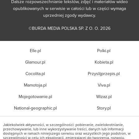
Dalsze rozpowszechnianie tekstów, zdjęć i materiałów wideo
opublikowanych w serwisie w całości lub w części wymaga
uprzedniej zgody wydawcy.
©BURDA MEDIA POLSKA SP. Z O. O. 2026
Elle.pl
Polki.pl
Glamour.pl
Kobieta.pl
Cocolita.pl
Przyslijprzepis.pl
Mamotoja.pl
Viva.pl
Mojegotowanie.pl
Wizaz.pl
National-geographic.pl
Story.pl
Jakiekolwiek aktywności, w szczególności: pobieranie, zwielokrotnianie,
przechowywanie, lub inne wykorzystywanie treści, danych lub informacji
dostępnych w ramach niniejszego serwisu oraz wszystkich jego podstron, w
szczególności w celu ich eksploracji, zmierzającej do tworzenia, rozwoju,