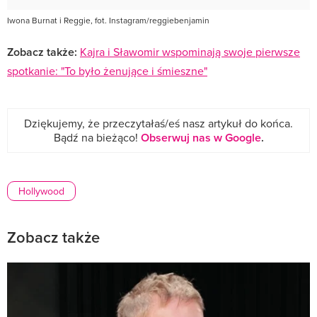
Iwona Burnat i Reggie, fot. Instagram/reggiebenjamin
Zobacz także:
Kajra i Sławomir wspominają swoje pierwsze
spotkanie: "To było żenujące i śmieszne"
Dziękujemy, że przeczytałaś/eś nasz artykuł do końca.
Bądź na bieżąco!
Obserwuj nas w Google
.
Hollywood
Zobacz także