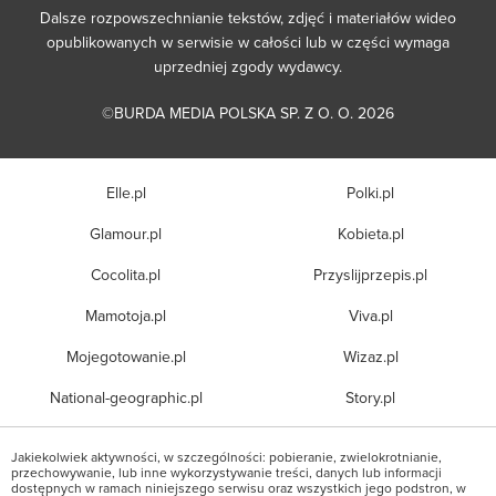
Dalsze rozpowszechnianie tekstów, zdjęć i materiałów wideo
opublikowanych w serwisie w całości lub w części wymaga
uprzedniej zgody wydawcy.
©BURDA MEDIA POLSKA SP. Z O. O. 2026
Elle.pl
Polki.pl
Glamour.pl
Kobieta.pl
Cocolita.pl
Przyslijprzepis.pl
Mamotoja.pl
Viva.pl
Mojegotowanie.pl
Wizaz.pl
National-geographic.pl
Story.pl
Jakiekolwiek aktywności, w szczególności: pobieranie, zwielokrotnianie,
przechowywanie, lub inne wykorzystywanie treści, danych lub informacji
dostępnych w ramach niniejszego serwisu oraz wszystkich jego podstron, w