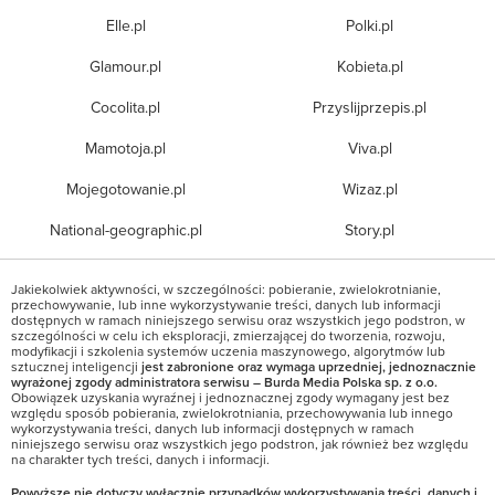
Elle.pl
Polki.pl
Glamour.pl
Kobieta.pl
Cocolita.pl
Przyslijprzepis.pl
Mamotoja.pl
Viva.pl
Mojegotowanie.pl
Wizaz.pl
National-geographic.pl
Story.pl
Jakiekolwiek aktywności, w szczególności: pobieranie, zwielokrotnianie,
przechowywanie, lub inne wykorzystywanie treści, danych lub informacji
dostępnych w ramach niniejszego serwisu oraz wszystkich jego podstron, w
szczególności w celu ich eksploracji, zmierzającej do tworzenia, rozwoju,
modyfikacji i szkolenia systemów uczenia maszynowego, algorytmów lub
sztucznej inteligencji
jest zabronione oraz wymaga uprzedniej, jednoznacznie
wyrażonej zgody administratora serwisu – Burda Media Polska sp. z o.o.
Obowiązek uzyskania wyraźnej i jednoznacznej zgody wymagany jest bez
względu sposób pobierania, zwielokrotniania, przechowywania lub innego
wykorzystywania treści, danych lub informacji dostępnych w ramach
niniejszego serwisu oraz wszystkich jego podstron, jak również bez względu
na charakter tych treści, danych i informacji.
Powyższe nie dotyczy wyłącznie przypadków wykorzystywania treści, danych i