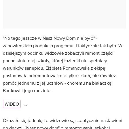
"No tego jeszcze w
Nasz Nowy Dom
nie było" -
zapowiedziała produkcja programu. I faktycznie tak było. W
dzisiejszym odcinku widzowie zobaczyli remont części
ponad stuletniej szkoły, której łazienki nie spełniały
warunków sanepidu. Elżbieta Romanowska z ekipą
postanowiła odremontować nie tylko szkołę ale również
pomóc jednemu z jej uczniów - choremu na białaczkę
Bartkowi i jego rodzinie.
WIDEO
…
Okazało się jednak, że widzowie są sceptycznie nastawieni
do decyzji "Nasz nowy dom" o remontowaniu szkoły i