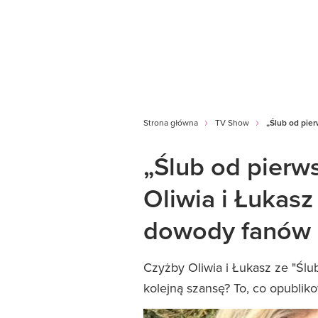
Strona główna
TV Show
„Ślub od pier
„Ślub od pierw
Oliwia i Łukasz 
dowody fanów n
Czyżby Oliwia i Łukasz ze "Ślu
kolejną szansę? To, co opublik