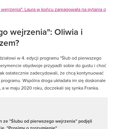
 wejrzenia": Laura w końcu zareagowała na pytania o
o wejrzenia": Oliwia i
azem?
 udziałowi w 4. edycji programu "Ślub od pierwszego
perymencie obydwoje przypadli sobie do gustu i choć
dnak ostatecznie zadecydowali, że chcą kontynuować
programu. Wspólna droga układała im się doskonale
, a w maju 2020 roku, doczekali się synka Franka.
an ze "Ślubu od pierwszego wejrzenia" podjęli
ję. "Prosimy o zrozumienie"