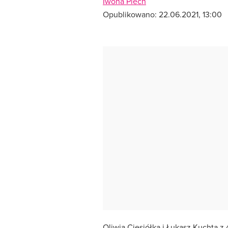
Iwona Piech
Opublikowano:
22.06.2021, 13:00
Oliwia Ciesiółka i Łukasz Kuchta z 