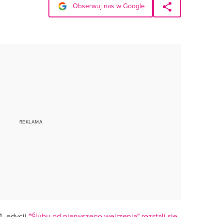
Obserwuj nas w Google
4. edycji
"Ślubu od pierwszego wejrzenia"
rozstali się