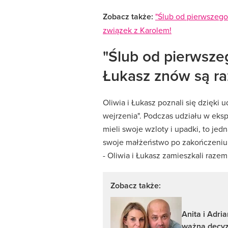
Zobacz także:
"Ślub od pierwszego
związek z Karolem!
"Ślub od pierwszeg
Łukasz znów są r
Oliwia i Łukasz poznali się dzięki
wejrzenia". Podczas udziału w eks
mieli swoje wzloty i upadki, to je
swoje małżeństwo po zakończeniu 
- Oliwia i Łukasz zamieszkali razem
Zobacz także:
Anita i Adri
ważną decyz