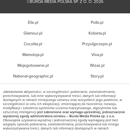
©BURDA MEDIA POLSKA SP. Z O. O. 2026
Elle.pl
Polki.pl
Glamour.pl
Kobieta.pl
Cocolita.pl
Przyslijprzepis.pl
Mamotoja.pl
Viva.pl
Mojegotowanie.pl
Wizaz.pl
National-geographic.pl
Story.pl
Jakiekolwiek aktywności, w szczególności: pobieranie, zwielokrotnianie,
przechowywanie, lub inne wykorzystywanie treści, danych lub informacji
dostępnych w ramach niniejszego serwisu oraz wszystkich jego podstron, w
szczególności w celu ich eksploracji, zmierzającej do tworzenia, rozwoju,
modyfikacji i szkolenia systemów uczenia maszynowego, algorytmów lub
sztucznej inteligencji
jest zabronione oraz wymaga uprzedniej, jednoznacznie
wyrażonej zgody administratora serwisu – Burda Media Polska sp. z o.o.
Obowiązek uzyskania wyraźnej i jednoznacznej zgody wymagany jest bez
względu sposób pobierania, zwielokrotniania, przechowywania lub innego
wykorzystywania treści, danych lub informacji dostępnych w ramach