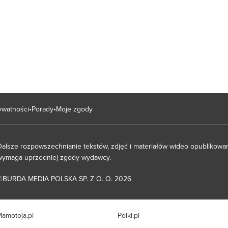
rywatności
Porady
Moje zgody
Dalsze rozpowszechnianie tekstów, zdjęć i materiałów wideo opublikowan
wymaga uprzedniej zgody wydawcy.
©BURDA MEDIA POLSKA SP. Z O. O. 2026
amotoja.pl
Polki.pl