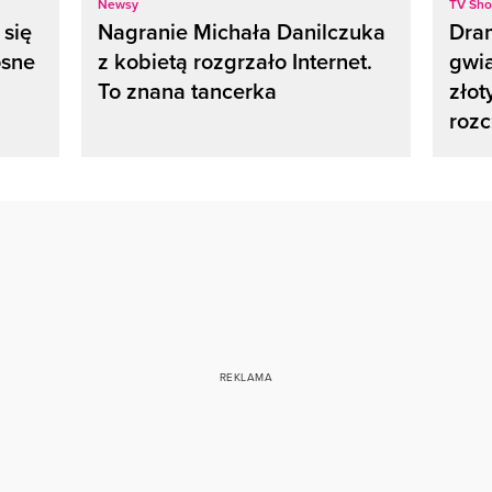
Newsy
TV Sh
 się
Nagranie Michała Danilczuka
Dra
osne
z kobietą rozgrzało Internet.
gwia
To znana tancerka
złot
rozc