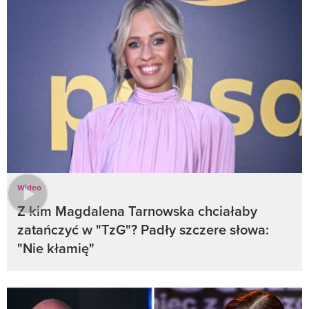
Wideo
Z kim Magdalena Tarnowska chciałaby
zatańczyć w "TzG"? Padły szczere słowa:
"Nie kłamię"