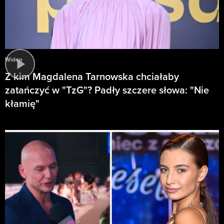
Wideo
Z kim Magdalena Tarnowska chciałaby
zatańczyć w "TzG"? Padły szczere słowa: "Nie
kłamię"