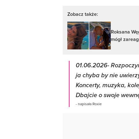
Zobacz także:
Roksana Węgi
mógł zareag
01.06.2026- Rozpocz
ja chyba by nie uwierz
Koncerty, muzyka, kole
Dbajcie o swoje wewnęt
- napisała Roxie