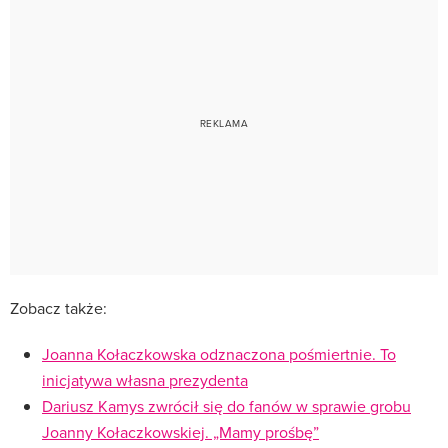
Zobacz także:
Joanna Kołaczkowska odznaczona pośmiertnie. To
inicjatywa własna prezydenta
Dariusz Kamys zwrócił się do fanów w sprawie grobu
Joanny Kołaczkowskiej. „Mamy prośbę”