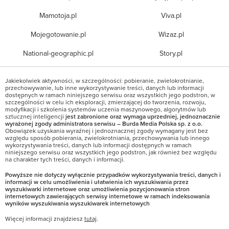
Mamotoja.pl
Viva.pl
Mojegotowanie.pl
Wizaz.pl
National-geographic.pl
Story.pl
Jakiekolwiek aktywności, w szczególności: pobieranie, zwielokrotnianie,
przechowywanie, lub inne wykorzystywanie treści, danych lub informacji
dostępnych w ramach niniejszego serwisu oraz wszystkich jego podstron, w
szczególności w celu ich eksploracji, zmierzającej do tworzenia, rozwoju,
modyfikacji i szkolenia systemów uczenia maszynowego, algorytmów lub
sztucznej inteligencji
jest zabronione oraz wymaga uprzedniej, jednoznacznie
wyrażonej zgody administratora serwisu – Burda Media Polska sp. z o.o.
Obowiązek uzyskania wyraźnej i jednoznacznej zgody wymagany jest bez
względu sposób pobierania, zwielokrotniania, przechowywania lub innego
wykorzystywania treści, danych lub informacji dostępnych w ramach
niniejszego serwisu oraz wszystkich jego podstron, jak również bez względu
na charakter tych treści, danych i informacji.
Powyższe nie dotyczy wyłącznie przypadków wykorzystywania treści, danych i
informacji w celu umożliwienia i ułatwienia ich wyszukiwania przez
wyszukiwarki internetowe oraz umożliwienia pozycjonowania stron
internetowych zawierających serwisy internetowe w ramach indeksowania
wyników wyszukiwania wyszukiwarek internetowych
Więcej informacji znajdziesz
tutaj
.