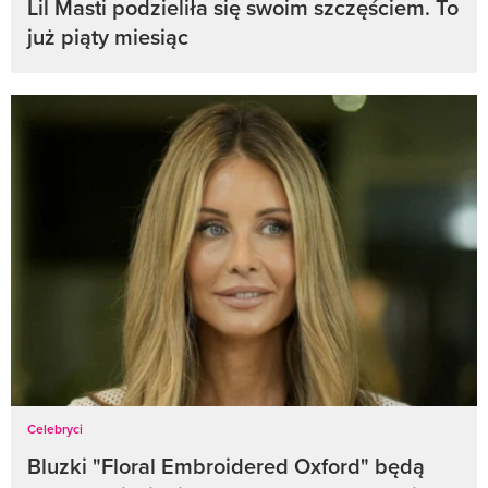
Lil Masti podzieliła się swoim szczęściem. To
już piąty miesiąc
Celebryci
Bluzki "Floral Embroidered Oxford" będą