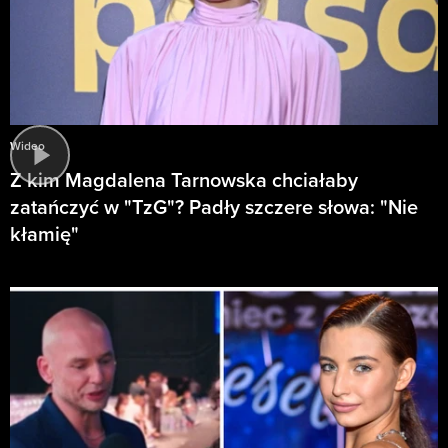
Wideo
Z kim Magdalena Tarnowska chciałaby
zatańczyć w "TzG"? Padły szczere słowa: "Nie
kłamię"