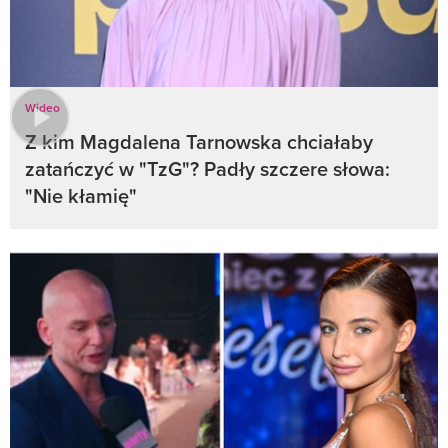
Wideo
Z kim Magdalena Tarnowska chciałaby
zatańczyć w "TzG"? Padły szczere słowa:
"Nie kłamię"