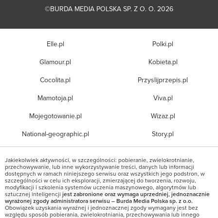
©BURDA MEDIA POLSKA SP. Z O. O. 2026
Elle.pl
Polki.pl
Glamour.pl
Kobieta.pl
Cocolita.pl
Przyslijprzepis.pl
Mamotoja.pl
Viva.pl
Mojegotowanie.pl
Wizaz.pl
National-geographic.pl
Story.pl
Jakiekolwiek aktywności, w szczególności: pobieranie, zwielokrotnianie,
przechowywanie, lub inne wykorzystywanie treści, danych lub informacji
dostępnych w ramach niniejszego serwisu oraz wszystkich jego podstron, w
szczególności w celu ich eksploracji, zmierzającej do tworzenia, rozwoju,
modyfikacji i szkolenia systemów uczenia maszynowego, algorytmów lub
sztucznej inteligencji
jest zabronione oraz wymaga uprzedniej, jednoznacznie
wyrażonej zgody administratora serwisu – Burda Media Polska sp. z o.o.
Obowiązek uzyskania wyraźnej i jednoznacznej zgody wymagany jest bez
względu sposób pobierania, zwielokrotniania, przechowywania lub innego