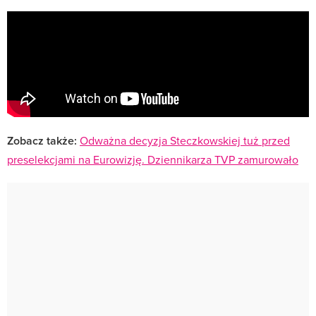
Zobacz także:
Odważna decyzja Steczkowskiej tuż przed
preselekcjami na Eurowizję. Dziennikarza TVP zamurowało