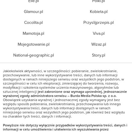
Elle.pl
Polki.pl
Glamour.pl
Kobieta.pl
Cocolita.pl
Przyslijprzepis.pl
Mamotoja.pl
Viva.pl
Mojegotowanie.pl
Wizaz.pl
National-geographic.pl
Story.pl
Jakiekolwiek aktywności, w szczególności: pobieranie, zwielokrotnianie,
przechowywanie, lub inne wykorzystywanie treści, danych lub informacji
dostępnych w ramach niniejszego serwisu oraz wszystkich jego podstron, w
szczególności w celu ich eksploracji, zmierzającej do tworzenia, rozwoju,
modyfikacji i szkolenia systemów uczenia maszynowego, algorytmów lub
sztucznej inteligencji
jest zabronione oraz wymaga uprzedniej, jednoznacznie
wyrażonej zgody administratora serwisu – Burda Media Polska sp. z o.o.
Obowiązek uzyskania wyraźnej i jednoznacznej zgody wymagany jest bez
względu sposób pobierania, zwielokrotniania, przechowywania lub innego
wykorzystywania treści, danych lub informacji dostępnych w ramach
niniejszego serwisu oraz wszystkich jego podstron, jak również bez względu
na charakter tych treści, danych i informacji.
Powyższe nie dotyczy wyłącznie przypadków wykorzystywania treści, danych i
informacji w celu umożliwienia i ułatwienia ich wyszukiwania przez