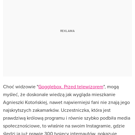
Choć widzowie "
Gogglebox. Przed telewizorem
", mogą
myśleć, że doskonale wiedzą jak wygląda mieszkanie
Agnieszki Kotońskiej, nawet najwierniejsi fani nie znają jego
najskrytszych zakamarków. Uczestniczka, która jest
prawdziwą królową programu i równie szybko podbiła media
społecznościowe, to właśnie na swoim Instagramie, gdzie
śledzi ją już prawie 300 tysięcy internautów, pokazuje