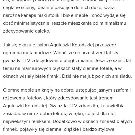
ceglane ściany, idealnie pasująca do nich duża, szara
narożna kanapa niski stolik i białe meble - choć wydaje się
dość minimalistycznie, reszcie mieszkania od minimalizmu
zdecydowanie daleko.
Jak się okazuje, salon Agnieszki Kotońskiej przeszedł
ogromną metamorfozę. Widać, że na przestrzeni lat styl
gwiazdy TTV zdecydowanie uległ zmianie. Jeszcze sześć lat
temu na marmurowych płytkach stały ciemne fotele, a w
oknach wisiały białe firanki. Dziś nie ma już po nich ani śladu.
Ciemne meble zniknęły na dobre, ustępując jasnym szafom i
różowemu fotelowi, który zdecydowanie jest tronem
Agnieszki Kotońskiej. Gwiazda TTV zdradziła, że uwielbia
zasiadać w nim z dobrą lekturą w ręku, co jest dla niej
największym relaksem. Dodatkowo w oknach zamiast białych
firanek, pojawiły się ciemne, ciężkie i bardzo stylowe