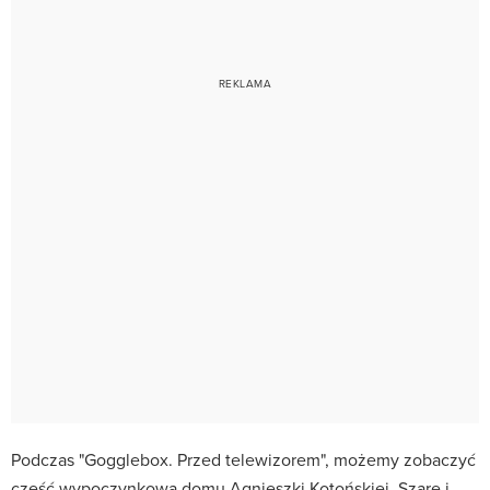
Podczas "Gogglebox. Przed telewizorem", możemy zobaczyć
część wypoczynkową domu Agnieszki Kotońskiej. Szare i