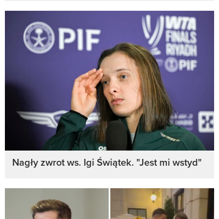
Nagły zwrot ws. Igi Świątek. "Jest mi wstyd"