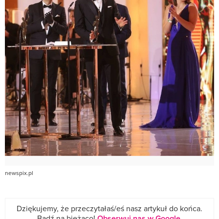
newspix.pl
Dziękujemy, że przeczytałaś/eś nasz artykuł do końca.
Bądź na bieżąco!
Obserwuj nas w Google
.