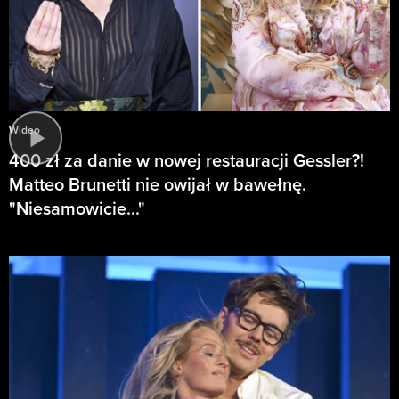
Wideo
400 zł za danie w nowej restauracji Gessler?!
Matteo Brunetti nie owijał w bawełnę.
"Niesamowicie..."