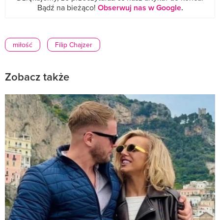
Bądź na bieżąco!
Obserwuj nas w Google
.
miłość
Filip Chajzer
Zobacz także