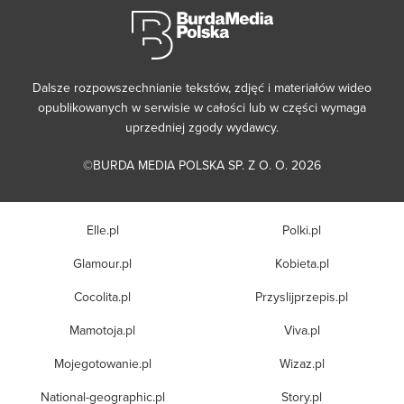
Dalsze rozpowszechnianie tekstów, zdjęć i materiałów wideo
opublikowanych w serwisie w całości lub w części wymaga
uprzedniej zgody wydawcy.
©BURDA MEDIA POLSKA SP. Z O. O. 2026
Elle.pl
Polki.pl
Glamour.pl
Kobieta.pl
Cocolita.pl
Przyslijprzepis.pl
Mamotoja.pl
Viva.pl
Mojegotowanie.pl
Wizaz.pl
National-geographic.pl
Story.pl