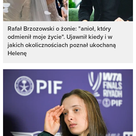
Rafał Brzozowski o żonie: "anioł, który
odmienił moje życie". Ujawnił kiedy i w
jakich okolicznościach poznał ukochaną
Helenę