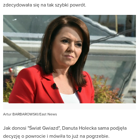
zdecydowała się na tak szybki powrót.
Artur BARBAROWSKI/East News
Jak donosi "Świat Gwiazd", Danuta Holecka sama podjęła
decyzję o powrocie i mówiła to już na pogrzebie.