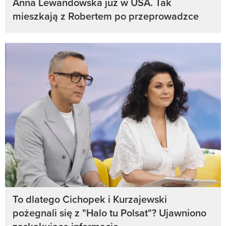
Anna Lewandowska już w USA. Tak
mieszkają z Robertem po przeprowadzce
To dlatego Cichopek i Kurzajewski
pożegnali się z "Halo tu Polsat"? Ujawniono