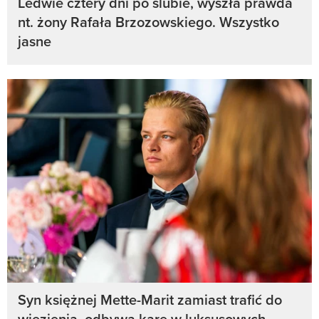
Ledwie cztery dni po ślubie, wyszła prawda
nt. żony Rafała Brzozowskiego. Wszystko
jasne
Syn księżnej Mette-Marit zamiast trafić do
więzienia, odbywa karę w luksusowych