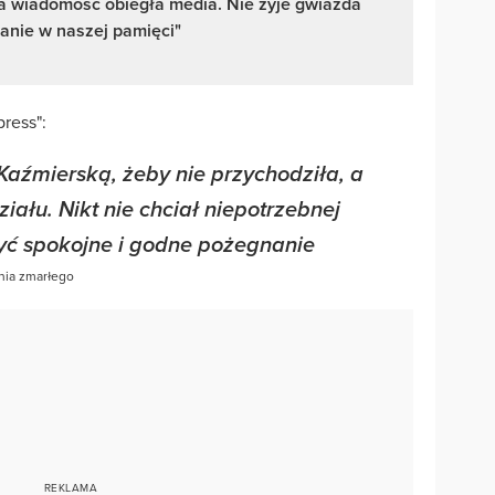
a wiadomość obiegła media. Nie żyje gwiazda
anie w naszej pamięci"
ress":
źmierską, żeby nie przychodziła, a
iału. Nikt nie chciał niepotrzebnej
być spokojne i godne pożegnanie
enia zmarłego