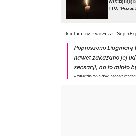
Wstrząsając
TTV. "Pozost
Jak informował wówczas "SuperExp
Poproszono Dagmarę Ka
nawet zakazano jej udz
sensacji, bo to miało 
– zdradziła tabloidowi osoba z otocz