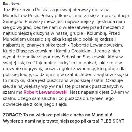
East News
Już 19 czerwca Polska zagra swój pierwszy mecz na
Mundialu w Rosji. Polscy piłkarze zmierzą się z reprezentacją
Senegalu. Pierwszy mecz jest najważniejszy - jeśli uda nam
się go wygrać, będzie nam o wiele łatwiej przed meczem z
najtrudniejszą drużyną w naszej grupie - Kolumbią. Przed
Mundialem ukazało się kilka książek o polskiej kadrze i
najbardziej znanych piłkarzach - Robercie Lewandowskim,
Kubie Błaszczykowskim i Kamilu Grosickim. Jedną z nich
wydał dziennikarz sportowy Sebastian Staszewski, który w
swojej książce "Tajemnice kadry" m.i.n. opisał, jakie role w
drużynie odgrywają poszczególni zawodnicy, kto gotuje dla
polskiej kadry, co dzieje się w szatni. Jeden z wątków książki
to muzyka, która jest puszczana w polskiej szatni. Okazuje
się, że największy wpływ na listę piosenek puszczanych w
szatni ma
Robert Lewandowski
. Nasz napastnik jest DJ-em w
szatni. Czego sam słucha i co puszcza drużynie? Tego
dowiecie się z kolejnego slajdu!
ZOBACZ: To największe polskie ciacha na Mundialu!
Wybierz z nami najprzystojniejszego piłkarza! PLEBISCYT