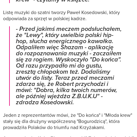
Listę muzyki do szatni tworzy Paweł Kosedowski, który
odpowiada za sprzęt w polskiej kadrze.
- Przed jakimś meczem podsłuchałem,
że "Lewy", który uwielbia polski hip-
hop, słucha energicznego kawałka.
Odpaliłem więc Shazam - aplikację
do rozpoznawania muzyki - zaczaiłem
się za rogiem. Wyskoczyło "Do końca".
Od razu przypadło mi do gustu,
zresztą chłopakom też. Dodaliśmy
utwór do listy. Teraz przed meczami
zdarza się, że Robert przychodzi i
mówi: "Dobra, kilka twoich numerów,
ale później wjeżdża Z.B.U.K.U" -
zdradza Kosedowski.
Jeden z reprezentantów mówi, że "Do końca" i "Młoda krew"
stały się dla drużyny współczesną "Bogurodzicą", która
prowadziła Polaków do triumfu nad Krzyżakami.