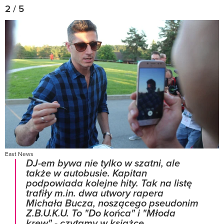
2 / 5
East News
DJ-em bywa nie tylko w szatni, ale
także w autobusie. Kapitan
podpowiada kolejne hity. Tak na listę
trafiły m.in. dwa utwory rapera
Michała Bucza, noszącego pseudonim
Z.B.U.K.U. To "Do końca" i "Młoda
krew" - czytamy w książce.