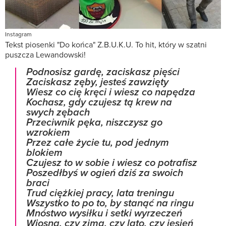
Instagram
Tekst piosenki "Do końca" Z.B.U.K.U. To hit, który w szatni
puszcza Lewandowski!
Podnosisz gardę, zaciskasz pięści
Zaciskasz zęby, jesteś zawzięty
Wiesz co cię kręci i wiesz co napędza
Kochasz, gdy czujesz tą krew na
swych zębach
Przeciwnik pęka, niszczysz go
wzrokiem
Przez całe życie tu, pod jednym
blokiem
Czujesz to w sobie i wiesz co potrafisz
Poszedłbyś w ogień dziś za swoich
braci
Trud ciężkiej pracy, lata treningu
Wszystko to po to, by stanąć na ringu
Mnóstwo wysiłku i setki wyrzeczeń
Wiosna, czy zima, czy lato, czy jesień