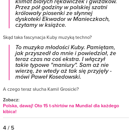
klimat białych rękawiczek i gwizdków.
Przez pół godziny w polskiej szatni
królowały piosenki ze słynnej
dyskoteki Ekwador w Manieczkach,
czytamy w książce.
Skąd taka fascynacja Kuby muzyką techno?
To muzyka młodości Kuby. Pamiętam,
jak przyszedł do mnie i powiedział, że
teraz czas na coś ekstra. I włączył
takie typowe "maniury". Sam aż nie
wierzę, że wtedy aż tak się przyjęły -
mówi
Paweł Kosedowski.
A czego teraz słucha Kamil Grosicki?
Zobacz:
Polska, dawaj! Oto 15 t-shirtów na Mundial dla każdego
kibica!
4 / 5