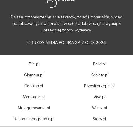
Dalsze rozpowszechnianie tekstów, zdjęć i materiałów wideo
opublikowanych w serwisie w całości lub w części wymaga
uprzedniej zgody wydawcy.
©BURDA MEDIA POLSKA SP. Z O. O. 2026
Elle.pl
Polki.pl
Glamour.pl
Kobieta.pl
Cocolita.pl
Przyslijprzepis.pl
Mamotoja.pl
Viva.pl
Mojegotowanie.pl
Wizaz.pl
National-geographic.pl
Story.pl