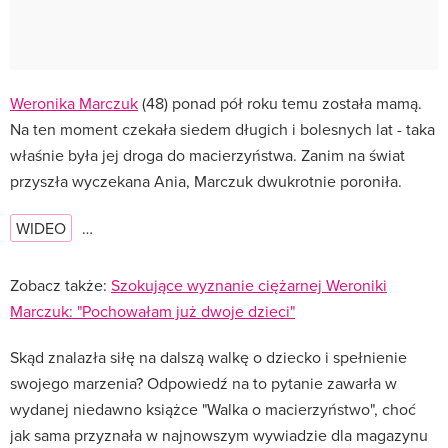
Weronika Marczuk
(48) ponad pół roku temu została mamą.
Na ten moment czekała siedem długich i bolesnych lat - taka
właśnie była jej droga do macierzyństwa. Zanim na świat
przyszła wyczekana Ania, Marczuk dwukrotnie poroniła.
WIDEO
…
Zobacz także:
Szokujące wyznanie ciężarnej Weroniki
Marczuk: "Pochowałam już dwoje dzieci"
Skąd znalazła siłę na dalszą walkę o dziecko i spełnienie
swojego marzenia? Odpowiedź na to pytanie zawarła w
wydanej niedawno książce "Walka o macierzyństwo", choć
jak sama przyznała w najnowszym wywiadzie dla magazynu