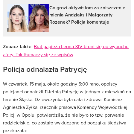
Co grozi aktywistom za zniszczenie
mienia Andziaks i Małgorzaty
Rozenek? Policja komentuje
Zobacz także:
Brat papieża Leona XIV broni się po wybuchu
afery. Tak tłumaczy się ze wpisów
Policja odnalazła Patrycję
W czwartek, 15 maja, około godziny 5:00 rano, opolscy
policjanci odnaleźli 11-letnią Patrycję w jednym z mieszkań na
terenie Śląska.
Dziewczynka była cała i zdrowa. Komisarz
Agnieszka Żyłka, rzecznik prasowa Komendy Wojewódzkiej
Policji w Opolu, potwierdziła, że nie było to tzw. porwanie
rodzicielskie, co zostało wykluczone od początku śledztwa i
przekazała: