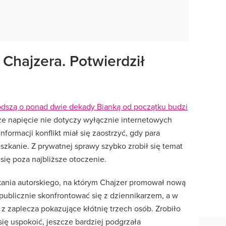
 Chajzera. Potwierdził
ą
odszą o ponad dwie dekady Bianką od początku budzi
, że napięcie nie dotyczy wyłącznie internetowych
formacji konflikt miał się zaostrzyć, gdy para
zkanie. Z prywatnej sprawy szybko zrobił się temat
 się poza najbliższe otoczenie.
kania autorskiego, na którym Chajzer promował nową
publicznie skonfrontować się z dziennikarzem, a w
 z zaplecza pokazujące kłótnię trzech osób. Zrobiło
się uspokoić, jeszcze bardziej podgrzała