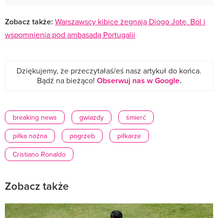
Zobacz także:
Warszawscy kibice żegnają Diogo Jotę. Ból i
wspomnienia pod ambasadą Portugalii
Dziękujemy, że przeczytałaś/eś nasz artykuł do końca.
Bądź na bieżąco!
Obserwuj nas w Google
.
breaking news
gwiazdy
śmierć
piłka nożna
pogrzeb
piłkarze
Cristiano Ronaldo
Zobacz także