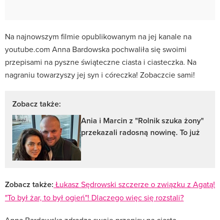
Na najnowszym filmie opublikowanym na jej kanale na
youtube.com Anna Bardowska pochwaliła się swoimi
przepisami na pyszne świąteczne ciasta i ciasteczka. Na
nagraniu towarzyszy jej syn i córeczka! Zobaczcie sami!
Zobacz także:
Ania i Marcin z "Rolnik szuka żony"
przekazali radosną nowinę. To już
Zobacz także:
Łukasz Sędrowski szczerze o związku z Agatą!
"To był żar, to był ogień"! Dlaczego więc się rozstali?