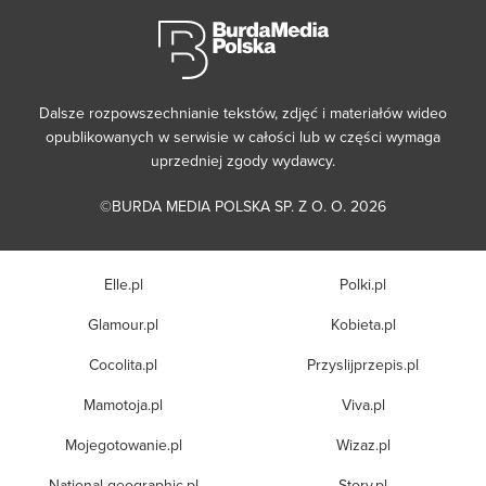
Dalsze rozpowszechnianie tekstów, zdjęć i materiałów wideo
opublikowanych w serwisie w całości lub w części wymaga
uprzedniej zgody wydawcy.
©BURDA MEDIA POLSKA SP. Z O. O. 2026
Elle.pl
Polki.pl
Glamour.pl
Kobieta.pl
Cocolita.pl
Przyslijprzepis.pl
Mamotoja.pl
Viva.pl
Mojegotowanie.pl
Wizaz.pl
National-geographic.pl
Story.pl