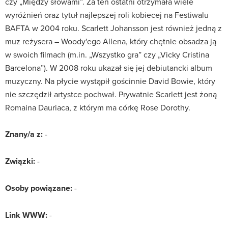
czy „Między słowami”. Za ten ostatni otrzymała wiele
wyróżnień oraz tytuł najlepszej roli kobiecej na Festiwalu
BAFTA w 2004 roku. Scarlett Johansson jest również jedną z
muz reżysera – Woody'ego Allena, który chętnie obsadza ją
w swoich filmach (m.in. „Wszystko gra” czy „Vicky Cristina
Barcelona”). W 2008 roku ukazał się jej debiutancki album
muzyczny. Na płycie wystąpił gościnnie David Bowie, który
nie szczędził artystce pochwał. Prywatnie Scarlett jest żoną
Romaina Dauriaca, z którym ma córkę Rose Dorothy.
Znany/a z:
-
Związki:
-
Osoby powiązane:
-
Link WWW:
-