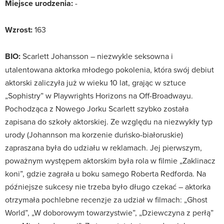
Miejsce urodzenia:
-
Wzrost:
163
BIO:
Scarlett Johansson – niezwykle seksowna i
utalentowana aktorka młodego pokolenia, która swój debiut
aktorski zaliczyła już w wieku 10 lat, grając w sztuce
„Sophistry” w Playwrights Horizons na Off-Broadwayu.
Pochodząca z Nowego Jorku Scarlett szybko została
zapisana do szkoły aktorskiej. Ze względu na niezwykły typ
urody (Johannson ma korzenie duńsko-białoruskie)
zapraszana była do udziału w reklamach. Jej pierwszym,
poważnym występem aktorskim była rola w filmie „Zaklinacz
koni”, gdzie zagrała u boku samego Roberta Redforda. Na
późniejsze sukcesy nie trzeba było długo czekać – aktorka
otrzymała pochlebne recenzje za udział w filmach: „Ghost
World”, „W doborowym towarzystwie”, „Dziewczyna z perłą”