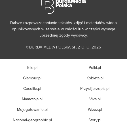
Dalsze rozpowszechnianie tekstów, zdjęć i materiałów wideo
opublikowanych w serwisie w całości lub w części wymaga
uprzedniej zgody wydawcy.
©BURDA MEDIA POLSKA SP. Z O. O. 2026
Elle.pl
Polki.pl
Glamour.pl
Kobieta.pl
Cocolita.pl
Przyslijprzepis.pl
Mamotoja.pl
Viva.pl
Mojegotowanie.pl
Wizaz.pl
National-geographic.pl
Story.pl