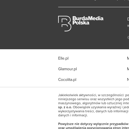
Elle.pl
M
Glamour.pl
M
Cocolita.pl
N
Jakiekolwiek aktywności, w szczególności: po
niniejszego serwisu oraz wszystkich jego pods
maszynowego, algorytmów lub sztucznej inte
sp. z o.o.
Obowiązek uzyskania wyraźnej i jed
wykorzystywania treści, danych lub informacj
danych i informacji.
Powyższe nie dotyczy wyłącznie przypadków wy
oraz umożliwienia pozycjonowania stron int