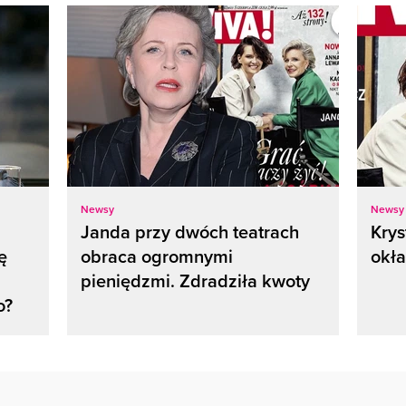
Newsy
Newsy
Janda przy dwóch teatrach
Krys
ę
obraca ogromnymi
okła
pieniędzmi. Zdradziła kwoty
o?