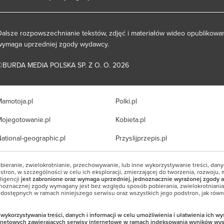
Dalsze rozpowszechnianie tekstów, zdjęć i materiałów wideo opublikowan
wymaga uprzedniej zgody wydawcy.
©BURDA MEDIA POLSKA SP. Z O. O. 2026
amotoja.pl
Polki.pl
ojegotowanie.pl
Kobieta.pl
ational-geographic.pl
Przyslijprzepis.pl
bieranie, zwielokrotnianie, przechowywanie, lub inne wykorzystywanie treści, dan
tron, w szczególności w celu ich eksploracji, zmierzającej do tworzenia, rozwoju, 
ligencji
jest zabronione oraz wymaga uprzedniej, jednoznacznie wyrażonej zgody a
noznacznej zgody wymagany jest bez względu sposób pobierania, zwielokrotniani
i dostępnych w ramach niniejszego serwisu oraz wszystkich jego podstron, jak równi
korzystywania treści, danych i informacji w celu umożliwienia i ułatwienia ich w
ernetowych zawierających serwisy internetowe w ramach indeksowania wyników wy