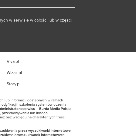
ych w serwisie w całości lub w części
Viva.pl
Wizaz.pl
Story.pl
ych lub informacji dostępnych w ramach
modyfikacji i szkolenia systemów uczenia
dministratora serwisu – Burda Media Polska
a, przechowywania lub innego
eż bez względu na charakter tych treści,
yszukiwania przez wyszukiwarki internetowe
szukiwania wyszukiwarek internetowych