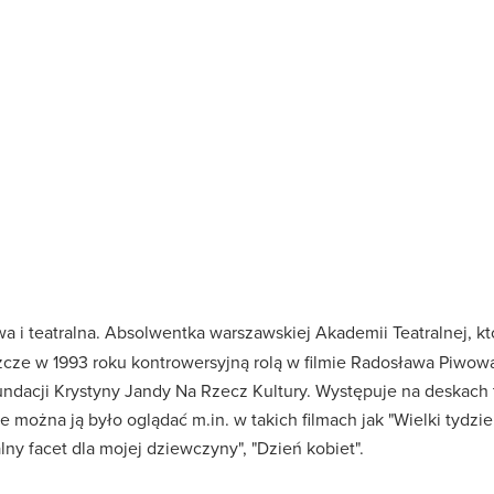
a i teatralna. Absolwentka warszawskiej Akademii Teatralnej, k
cze w 1993 roku kontrowersyjną rolą w filmie Radosława Piwowa
ndacji Krystyny Jandy Na Rzecz Kultury. Występuje na deskach t
e można ją było oglądać m.in. w takich filmach jak "Wielki tydzień
lny facet dla mojej dziewczyny", "Dzień kobiet".