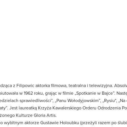
ca z Filipowic aktorka filmowa, teatralna i telewizyjna. Abs
biutowała w 1962 roku, grając w filmie „Spotkanie w Bajce”. Na
edzielach sprawiedliwości”, „Panu Wołodyjowskim”, „Rysiu", „Na 
gaty”. Jest laureatką Krzyża Kawalerskiego Orderu Odrodzenia Pol
żonego Kulturze Gloria Artis.
wybitnym aktorze Gustawie Holoubku (przeżyli razem po ślubie 