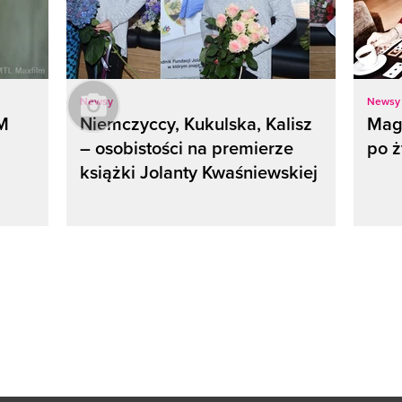
Newsy
Newsy
M
Niemczyccy, Kukulska, Kalisz
Mag
– osobistości na premierze
po ż
książki Jolanty Kwaśniewskiej