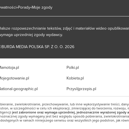
rywatności
Porady
Moje zgody
Dalsze rozpowszechnianie tekstów, zdjęć i materiałów wideo opublikowan
wymaga uprzedniej zgody wydawcy.
©BURDA MEDIA POLSKA SP. Z O. O. 2026
amotoja.pl
Polki.pl
ojegotowanie.pl
Kobieta.pl
ational-geographic.pl
Przyslijprzepis.pl
bieranie, zwielokrotnianie, przechowywanie, lub inne wykorzystywanie treści, dan
tron, w szczególności w celu ich eksploracji, zmierzającej do tworzenia, rozwoju, 
ligencji
jest zabronione oraz wymaga uprzedniej, jednoznacznie wyrażonej zgody a
noznacznej zgody wymagany jest bez względu sposób pobierania, zwielokrotniani
i dostępnych w ramach niniejszego serwisu oraz wszystkich jego podstron, jak równi