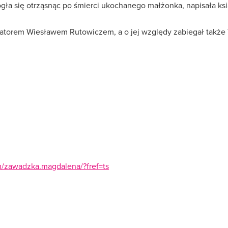
a się otrząsnąc po śmierci ukochanego małżonka, napisała ksią
ratorem Wiesławem Rutowiczem, a o jej względy zabiegał także
/zawadzka.magdalena/?fref=ts