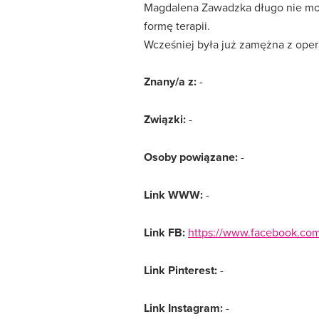
Magdalena Zawadzka długo nie mogł
formę terapii.
Wcześniej była już zamężna z ope
Znany/a z:
-
Związki:
-
Osoby powiązane:
-
Link WWW:
-
Link FB:
https://www.facebook.com
Link Pinterest:
-
Link Instagram:
-