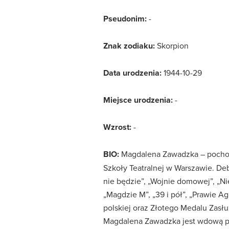
Pseudonim:
-
Znak zodiaku:
Skorpion
Data urodzenia:
1944-10-29
Miejsce urodzenia:
-
Wzrost:
-
BIO:
Magdalena Zawadzka – pochodzą
Szkoły Teatralnej w Warszawie. De
nie będzie”, „Wojnie domowej”, „Ni
„Magdzie M”, „39 i pół”, „Prawie A
polskiej oraz Złotego Medalu Zasłu
Magdalena Zawadzka jest wdową po 