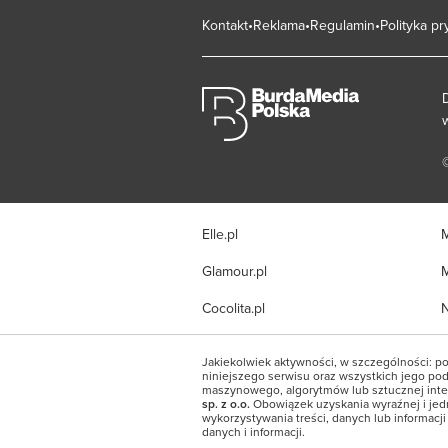
Kontakt
Reklama
Regulamin
Polityka p
Elle.pl
M
Glamour.pl
M
Cocolita.pl
N
Jakiekolwiek aktywności, w szczególności: po
niniejszego serwisu oraz wszystkich jego pods
maszynowego, algorytmów lub sztucznej inte
sp. z o.o.
Obowiązek uzyskania wyraźnej i jed
wykorzystywania treści, danych lub informacj
danych i informacji.