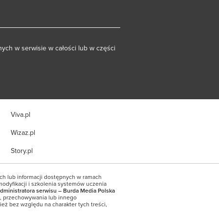
ych w serwisie w całości lub w części
Viva.pl
Wizaz.pl
Story.pl
ych lub informacji dostępnych w ramach
modyfikacji i szkolenia systemów uczenia
dministratora serwisu – Burda Media Polska
a, przechowywania lub innego
eż bez względu na charakter tych treści,