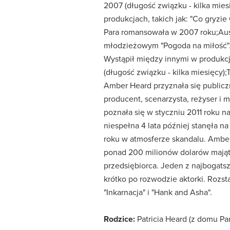
2007 (długość związku - kilka miesi
produkcjach, takich jak: "Co gryzie 
Para romansowała w 2007 roku;Austi
młodzieżowym "Pogoda na miłość". 
Wystąpił między innymi w produkcjac
(długość związku - kilka miesięcy)
Amber Heard przyznała się publiczn
producent, scenarzysta, reżyser i m
poznała się w styczniu 2011 roku n
niespełna 4 lata później stanęła n
roku w atmosferze skandalu. Amber
ponad 200 milionów dolarów majątk
przedsiębiorca. Jeden z najbogatsz
krótko po rozwodzie aktorki. Rozsta
"Inkarnacja" i "Hank and Asha".
Rodzice:
Patricia Heard (z domu Par