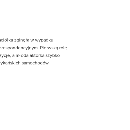
jaciółka zginęła w wypadku
korespondencyjnym. Pierwszą rolę
zycje, a młoda aktorka szybko
merykańskich samochodów