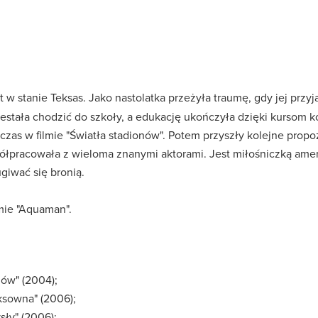
 w stanie Teksas. Jako nastolatka przeżyła traumę, gdy jej przy
stała chodzić do szkoły, a edukację ukończyła dzięki kursom 
zas w filmie "Światła stadionów". Potem przyszły kolejne propo
ółpracowała z wieloma znanymi aktorami. Jest miłośniczką a
giwać się bronią.
lmie "Aquaman".
nów" (2004);
eksowna" (2006);
sły" (2006);