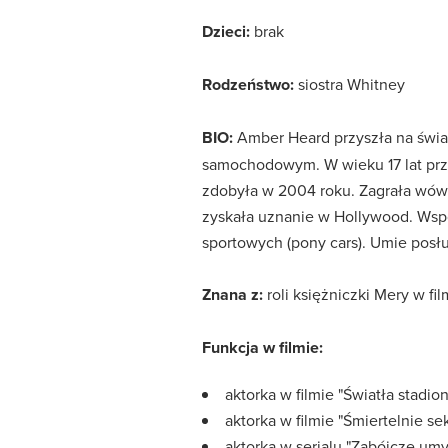
Dzieci:
brak
Rodzeństwo:
siostra Whitney
BIO:
Amber Heard przyszła na świat
samochodowym. W wieku 17 lat prze
zdobyła w 2004 roku. Zagrała wówc
zyskała uznanie w Hollywood. Wsp
sportowych (pony cars). Umie posłu
Znana z:
roli księżniczki Mery w fi
Funkcja w filmie:
aktorka w filmie "Światła stadio
aktorka w filmie "Śmiertelnie s
aktorka w serialu "Zabójcze umy