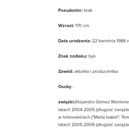
Pseudonim:
brak
Wzrost:
170 cm
Data urodzenia:
22 kwietnia 1986 
Znak zodiaku:
byk
Zawód:
aktorka i producentka
Osoby
-
związki:
Alejandro Gómez Monteverde
latach 2004-2005 (długość związku 
w telenowelach ("María Isabel", "Amo
latach 2005-2006 (długość związku 