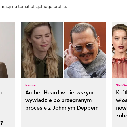
acji na temat oficjalnego profilu.
Newsy
Styl G
m
Amber Heard w pierwszym
Krót
wywiadzie po przegranym
wło
procesie z Johnnym Deppem
nowy
zoba
m?