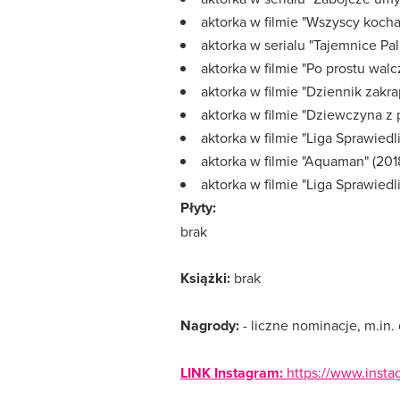
aktorka w filmie "Wszyscy koch
aktorka w serialu "Tajemnice Pa
aktorka w filmie "Po prostu walc
aktorka w filmie "Dziennik zakra
aktorka w filmie "Dziewczyna z p
aktorka w filmie "Liga Sprawiedli
aktorka w filmie "Aquaman" (201
aktorka w filmie "Liga Sprawiedl
Płyty:
brak
Książki:
brak
Nagrody:
- liczne nominacje, m.in
LINK Instagram:
https://www.inst