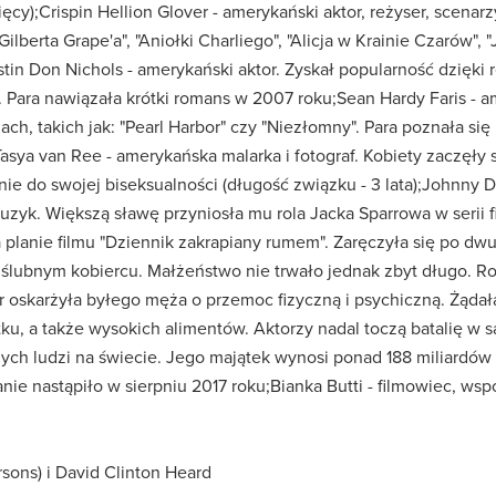
ęcy);Crispin Hellion Glover - amerykański aktor, reżyser, scenar
Gilberta Grape'a", "Aniołki Charliego", "Alicja w Krainie Czarów", 
n Don Nichols - amerykański aktor. Zyskał popularność dzięki ro
Para nawiązała krótki romans w 2007 roku;Sean Hardy Faris - am
h, takich jak: "Pearl Harbor" czy "Niezłomny". Para poznała się 
;Tasya van Ree - amerykańska malarka i fotograf. Kobiety zaczęły
ie do swojej biseksualności (długość związku - 3 lata);Johnny 
uzyk. Większą sławę przyniosła mu rola Jacka Sparrowa w serii fi
a planie filmu "Dziennik zakrapiany rumem". Zaręczyła się po dw
a ślubnym kobiercu. Małżeństwo nie trwało jednak zbyt długo. R
 oskarżyła byłego męża o przemoc fizyczną i psychiczną. Żąda
u, a także wysokich alimentów. Aktorzy nadal toczą batalię w s
ych ludzi na świecie. Jego majątek wynosi ponad 188 miliardów 
nie nastąpiło w sierpniu 2017 roku;Bianka Butti - filmowiec, wspó
sons) i David Clinton Heard