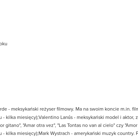
roku
 - meksykański reżyser filmowy. Ma na swoim koncie m.in. film 
- kilka miesięcy);Valentino Lanús - meksykański model i aktor,
r gitano", "Amar otra vez", "Las Tontas no van al cielo" czy "Amor
- kilka miesięcy);Mark Wystrach - amerykański muzyk country. P