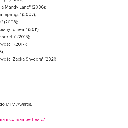
ają Mandy Lane" (2006);
lm Springs" (2007);
z" (2008);
piany rumem" (2011);
ortretu" (2015);
wości" (2017);
8);
iwości Zacka Snydera" (2021).
. do MTV Awards.
agram.com/amberheard/