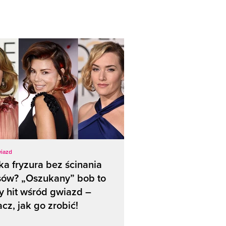
wiazd
ka fryzura bez ścinania
sów? „Oszukany” bob to
 hit wśród gwiazd –
cz, jak go zrobić!