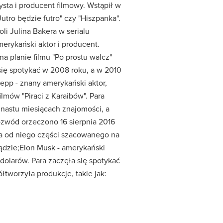
zysta i producent filmowy. Wstąpił w
"Jutro będzie futro" czy "Hiszpanka".
li Julina Bakera w serialu
erykański aktor i producent.
na planie filmu "Po prostu walcz"
 się spotykać w 2008 roku, a w 2010
Depp - znany amerykański aktor,
lmów "Piraci z Karaibów". Para
unastu miesiącach znajomości, a
ozwód orzeczono 16 sierpnia 2016
ła od niego części szacowanego na
ądzie;Elon Musk - amerykański
dolarów. Para zaczęła się spotykać
łtworzyła produkcje, takie jak: