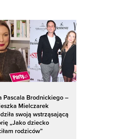
 Pascala Brodnickiego –
ieszka Mielczarek
dziła swoją wstrząsającą
orię „Jako dziecko
ciłam rodziców”