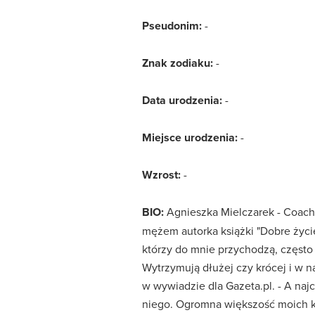
Pseudonim:
-
Znak zodiaku:
-
Data urodzenia:
-
Miejsce urodzenia:
-
Wzrost:
-
BIO:
Agnieszka Mielczarek - Coach
mężem autorka książki "Dobre życie
którzy do mnie przychodzą, często 
Wytrzymują dłużej czy krócej i w 
w wywiadzie dla Gazeta.pl. - A naj
niego. Ogromna większość moich kl