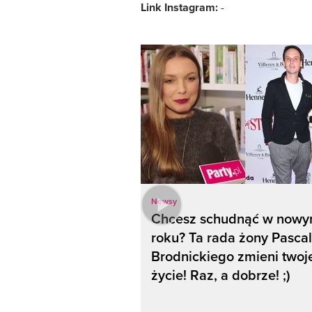
Link Instagram:
-
Newsy
Chcesz schudnąć w now
roku? Ta rada żony Pasca
Brodnickiego zmieni twoj
życie! Raz, a dobrze! ;)