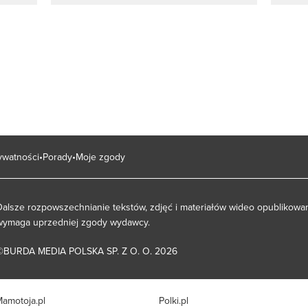
rywatności
Porady
Moje zgody
Dalsze rozpowszechnianie tekstów, zdjęć i materiałów wideo opublikowan
wymaga uprzedniej zgody wydawcy.
©BURDA MEDIA POLSKA SP. Z O. O. 2026
amotoja.pl
Polki.pl