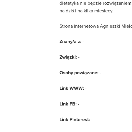
dietetyka nie będzie rozwiązaniem
na dziś i na kilka miesięcy.
Strona internetowa Agnieszki Miel
Znany/a z:
-
Związki:
-
Osoby powiązane:
-
Link WWW:
-
Link FB:
-
Link Pinterest:
-