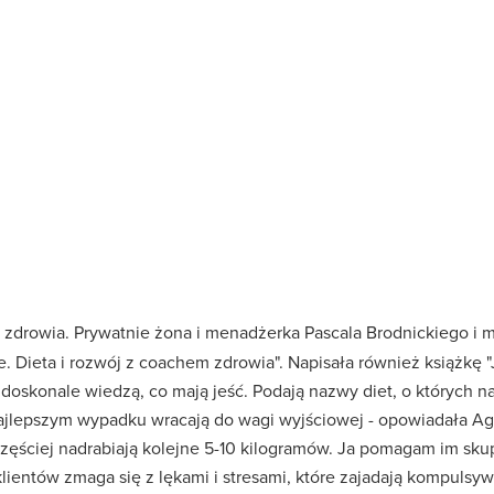
 zdrowia. Prywatnie żona i menadżerka Pascala Brodnickiego i
. Dieta i rozwój z coachem zdrowia". Napisała również książkę "
doskonale wiedzą, co mają jeść. Podają nazwy diet, o których n
najlepszym wypadku wracają do wagi wyjściowej - opowiadała Ag
częściej nadrabiają kolejne 5-10 kilogramów. Ja pomagam im skup
ientów zmaga się z lękami i stresami, które zajadają kompulsyw