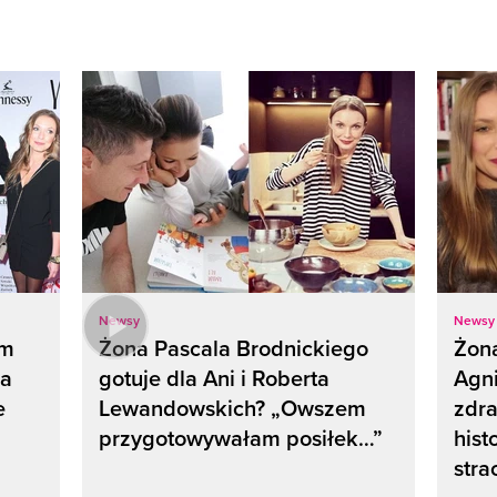
Newsy
Newsy
ym
Żona Pascala Brodnickiego
Żona
la
gotuje dla Ani i Roberta
Agn
e
Lewandowskich? „Owszem
zdra
przygotowywałam posiłek…”
hist
stra