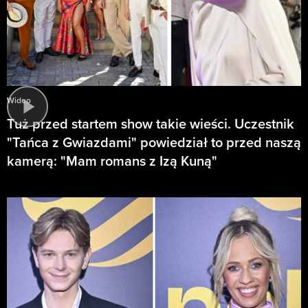
Wideo
Tuż przed startem show takie wieści. Uczestnik
"Tańca z Gwiazdami" powiedział to przed naszą
kamerą: "Mam romans z Izą Kuną"