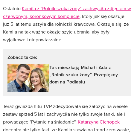
Ostatnio
Kamila z "Rolnik szuka żony" zachwyciła zdjęciem w
czerwonym, koronkowym komplecie
, który jak się okazuje
już 5 lat temu uszyła dla rolniczki krawcowa. Okazuje się, że
Kamila na tak ważne okazje szyje ubrania, aby były
wyjątkowe i niepowtarzalne.
Zobacz także:
Tak mieszkają Michał i Ada z
„Rolnik szuka żony”. Przepiękny
dom na Podlasiu
Teraz gwiazda hitu TVP zdecydowała się założyć na wesele
zestaw sprzed 5 lat i zachwyciła nie tylko swoje fanki, ale i
prowadzące "Pytanie na śniadanie".
Katarzyna Cichopek
doceniła nie tylko fakt, że Kamila stawia na trend zero waste,