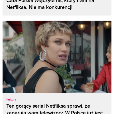
Cała Polska włączyła hit, który trafił na
Netfliksa. Nie ma konkurencji
Kultura
Ten gorący serial Netfliksa sprawi, że
zaparują wam telewizory. W Polsce już jest