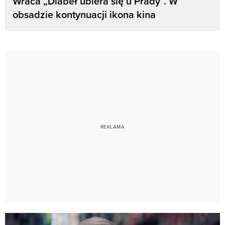
Wraca „Diabeł ubiera się u Prady”. W
obsadzie kontynuacji ikona kina