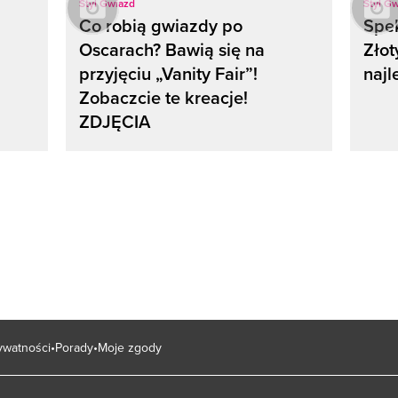
Styl Gwiazd
Styl G
Co robią gwiazdy po
Spek
Oscarach? Bawią się na
Złot
przyjęciu „Vanity Fair”!
naj
Zobaczcie te kreacje!
ZDJĘCIA
rywatności
Porady
Moje zgody