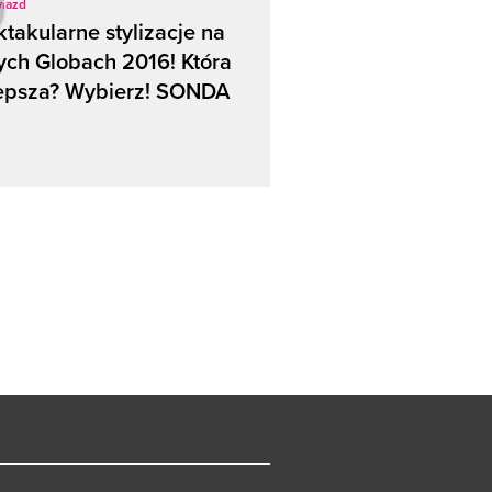
wiazd
takularne stylizacje na
ych Globach 2016! Która
lepsza? Wybierz! SONDA