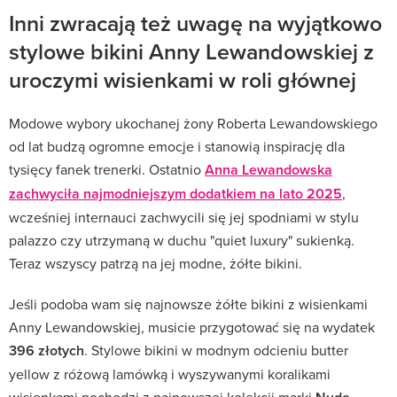
Inni zwracają też uwagę na wyjątkowo
stylowe bikini Anny Lewandowskiej z
uroczymi wisienkami w roli głównej
Modowe wybory ukochanej żony Roberta Lewandowskiego
od lat budzą ogromne emocje i stanowią inspirację dla
tysięcy fanek trenerki. Ostatnio
Anna Lewandowska
zachwyciła najmodniejszym dodatkiem na lato 2025
,
wcześniej internauci zachwycili się jej spodniami w stylu
palazzo czy utrzymaną w duchu "quiet luxury" sukienką.
Teraz wszyscy patrzą na jej modne, żółte bikini.
Jeśli podoba wam się najnowsze żółte bikini z wisienkami
Anny Lewandowskiej, musicie przygotować się na wydatek
396 złotych
. Stylowe bikini w modnym odcieniu butter
yellow z różową lamówką i wyszywanymi koralikami
wisienkami pochodzi z najnowszej kolekcji marki