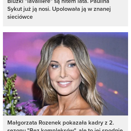
Bluzki "lavallière" są hitem lata. Paulina
Sykut już ją nosi. Upolowała ją w znanej
sieciówce
Małgorzata Rozenek pokazała kadry z 2.
sezonu "Bez kompleksów", ale to jej spodnie