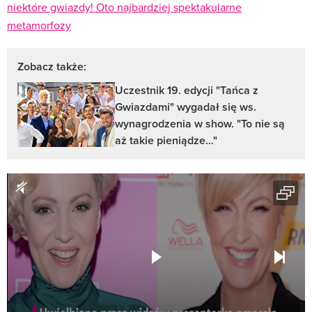
niektóre gwiazdy! Oto najbardziej spektakularne
metamorfozy
Zobacz także:
Uczestnik 19. edycji "Tańca z
Gwiazdami" wygadał się ws.
wynagrodzenia w show. "To nie są
aż takie pieniądze..."