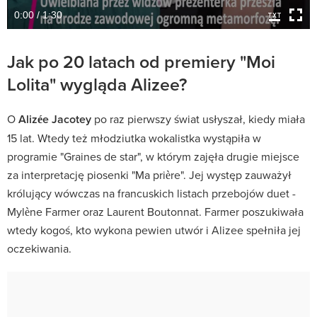
0:00 / 1:30
Jak po 20 latach od premiery "Moi
Lolita" wygląda Alizee?
O
Alizée Jacotey
po raz pierwszy świat usłyszał, kiedy miała
15 lat. Wtedy też młodziutka wokalistka wystąpiła w
programie "Graines de star", w którym zajęła drugie miejsce
za interpretację piosenki "Ma prière". Jej występ zauważył
królujący wówczas na francuskich listach przebojów duet -
Mylène Farmer oraz Laurent Boutonnat. Farmer poszukiwała
wtedy kogoś, kto wykona pewien utwór i Alizee spełniła jej
oczekiwania.