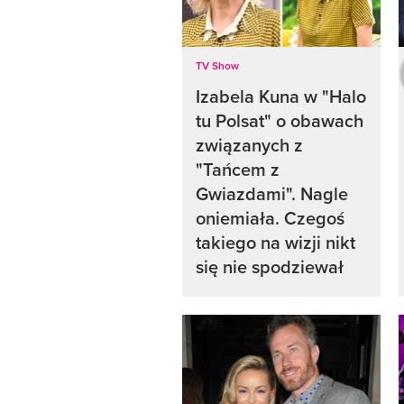
TV Show
Izabela Kuna w "Halo
tu Polsat" o obawach
związanych z
"Tańcem z
Gwiazdami". Nagle
oniemiała. Czegoś
takiego na wizji nikt
się nie spodziewał