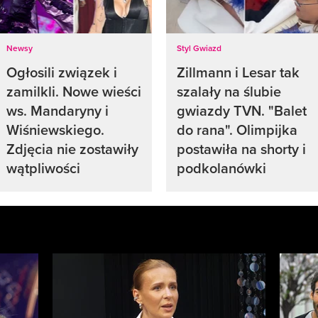
Newsy
Styl Gwiazd
Ogłosili związek i
Zillmann i Lesar tak
zamilkli. Nowe wieści
szalały na ślubie
ws. Mandaryny i
gwiazdy TVN. "Balet
Wiśniewskiego.
do rana". Olimpijka
Zdjęcia nie zostawiły
postawiła na shorty i
wątpliwości
podkolanówki