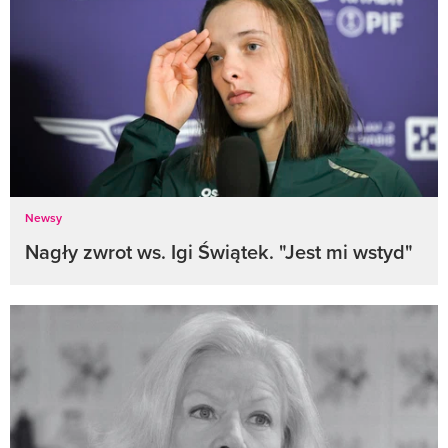
Newsy
Nagły zwrot ws. Igi Świątek. "Jest mi wstyd"