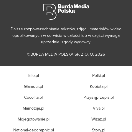
Dalsze rozpowszechnianie tekstów, zdjęć i materiałów wideo
opublikowanych w serwisie w całości lub w części wymaga
uprzedniej zgody wydawcy.
©BURDA MEDIA POLSKA SP. Z O. O. 2026
Elle.pl
Polki.pl
Glamour.pl
Kobieta.pl
Cocolita.pl
Przyslijprzepis.pl
Mamotoja.pl
Viva.pl
Mojegotowanie.pl
Wizaz.pl
National-geographic.pl
Story.pl