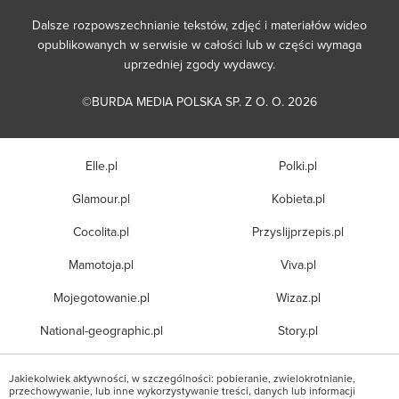
Dalsze rozpowszechnianie tekstów, zdjęć i materiałów wideo
opublikowanych w serwisie w całości lub w części wymaga
uprzedniej zgody wydawcy.
©BURDA MEDIA POLSKA SP. Z O. O. 2026
Elle.pl
Polki.pl
Glamour.pl
Kobieta.pl
Cocolita.pl
Przyslijprzepis.pl
Mamotoja.pl
Viva.pl
Mojegotowanie.pl
Wizaz.pl
National-geographic.pl
Story.pl
Jakiekolwiek aktywności, w szczególności: pobieranie, zwielokrotnianie,
przechowywanie, lub inne wykorzystywanie treści, danych lub informacji