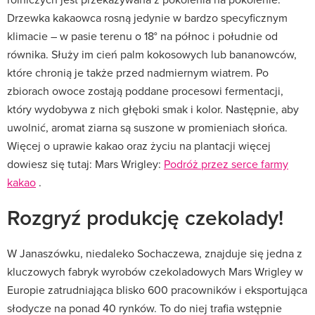
Drzewka kakaowca rosną jedynie w bardzo specyficznym
klimacie – w pasie terenu o 18° na północ i południe od
równika. Służy im cień palm kokosowych lub bananowców,
które chronią je także przed nadmiernym wiatrem. Po
zbiorach owoce zostają poddane procesowi fermentacji,
który wydobywa z nich głęboki smak i kolor. Następnie, aby
uwolnić, aromat ziarna są suszone w promieniach słońca.
Więcej o uprawie kakao oraz życiu na plantacji więcej
dowiesz się tutaj: Mars Wrigley:
Podróż przez serce farmy
kakao
.
Rozgryź produkcję czekolady!
W Janaszówku, niedaleko Sochaczewa, znajduje się jedna z
kluczowych fabryk wyrobów czekoladowych Mars Wrigley w
Europie zatrudniająca blisko 600 pracowników i eksportująca
słodycze na ponad 40 rynków. To do niej trafia wstępnie