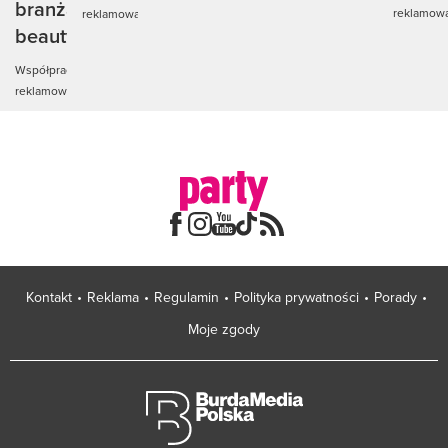
branża
reklamow
reklamowa
beauty
Współpraca
reklamowa
Kontakt
Reklama
Regulamin
Polityka prywatności
Porady
Moje zgody