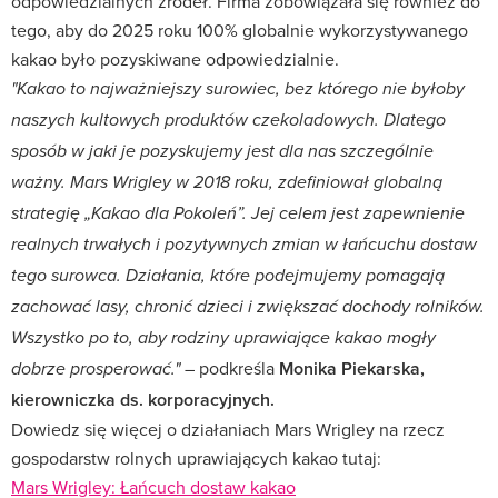
odpowiedzialnych źródeł. Firma zobowiązała się również do
tego, aby do 2025 roku 100% globalnie wykorzystywanego
kakao było pozyskiwane odpowiedzialnie.
"Kakao to najważniejszy surowiec, bez którego nie byłoby
naszych kultowych produktów czekoladowych. Dlatego
sposób w jaki je pozyskujemy jest dla nas szczególnie
ważny. Mars Wrigley w 2018 roku, zdefiniował globalną
strategię „Kakao dla Pokoleń”. Jej celem jest zapewnienie
realnych trwałych i pozytywnych zmian w łańcuchu dostaw
tego surowca. Działania, które podejmujemy pomagają
zachować lasy, chronić dzieci i zwiększać dochody rolników.
Wszystko po to, aby rodziny uprawiające kakao mogły
– podkreśla
Monika Piekarska,
dobrze prosperować."
kierowniczka ds. korporacyjnych.
Dowiedz się więcej o działaniach Mars Wrigley na rzecz
gospodarstw rolnych uprawiających kakao tutaj:
Mars Wrigley: Łańcuch dostaw kakao