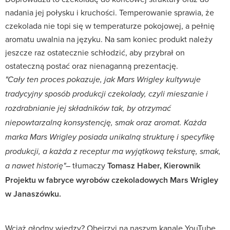
nadania jej połysku i kruchości. Temperowanie sprawia, że
czekolada nie topi się w temperaturze pokojowej, a pełnię
aromatu uwalnia na języku. Na sam koniec produkt należy
jeszcze raz ostatecznie schłodzić, aby przybrał on
ostateczną postać oraz nienaganną prezentację.
"Cały ten proces pokazuje, jak Mars Wrigley kultywuje
tradycyjny sposób produkcji czekolady, czyli mieszanie i
rozdrabnianie jej składników tak, by otrzymać
niepowtarzalną konsystencję, smak oraz aromat. Każda
marka Mars Wrigley posiada unikalną strukturę i specyfikę
produkcji, a każda z receptur ma wyjątkową teksturę, smak,
– tłumaczy
Tomasz Haber, Kierownik
a nawet historię"
Projektu w fabryce wyrobów czekoladowych Mars Wrigley
w Janaszówku.
Wciąż głodny wiedzy? Obejrzyj na naszym kanale YouTube