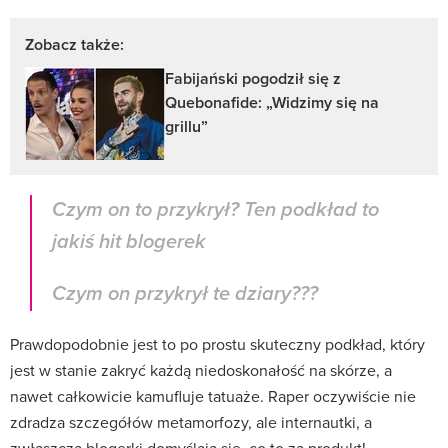
Zobacz także:
Fabijański pogodził się z
Quebonafide: „Widzimy się na
grillu”
Czym on to przykrył? Ten podkład to
jakiś hit blogerek
Czym on przykrył te dziary???
Prawdopodobnie jest to po prostu skuteczny podkład, który
jest w stanie zakryć każdą niedoskonałość na skórze, a
nawet całkowicie kamufluje tatuaże. Raper oczywiście nie
zdradza szczegółów metamorfozy, ale internautki, a