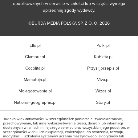
opublikowanych w serwisie w całości lub w części wymaga
uprzedniej zgody wydawcy.
©BURDA MEDIA POLSKA SP. Z O. O. 2026
Elle.pl
Polki.pl
Glamour.pl
Kobieta.pl
Cocolita.pl
Przyslijprzepis.pl
Mamotoja.pl
Viva.pl
Mojegotowanie.pl
Wizaz.pl
National-geographic.pl
Story.pl
Jakiekolwiek aktywności, w szczególności: pobieranie, zwielokrotnianie,
przechowywanie, lub inne wykorzystywanie treści, danych lub informacji
dostępnych w ramach niniejszego serwisu oraz wszystkich jego podstron, w
szczególności w celu ich eksploracji, zmierzającej do tworzenia, rozwoju,
modyfikacji i szkolenia systemów uczenia maszynowego, algorytmów lub