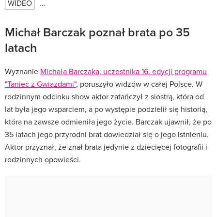
WIDEO
…
Michał Barczak poznał brata po 35
latach
Wyznanie
Michała
Barczaka
,
uczestnika
16
.
edycji
programu
"
Taniec
z
Gwiazdami
"
,
poruszyło
widzów
w
całej
Polsce
.
W
rodzinnym
odcinku
show
aktor
zatańczył
z
siostrą
,
która
od
lat
była
jego
wsparciem
,
a
po
występie
podzielił
się
historią
,
która
na
zawsze
odmieniła
jego
życie
.
Barczak
ujawnił
,
że
po
35
latach
jego
przyrodni
brat
dowiedział
się
o
jego
istnieniu
.
Aktor
przyznał
,
że
znał
brata
jedynie
z
dziecięcej
fotografii
i
rodzinnych
opowieści
.