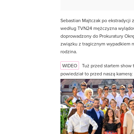
Sebastian Majtczak po ekstradycji 
według TVN24 mężczyzna wylądował
doprowadzony do Prokuratury Okr
związku z tragicznym wypadkiem na
rodzina.
WIDEO
Tuż przed startem show t
powiedział to przed naszą kamerą: