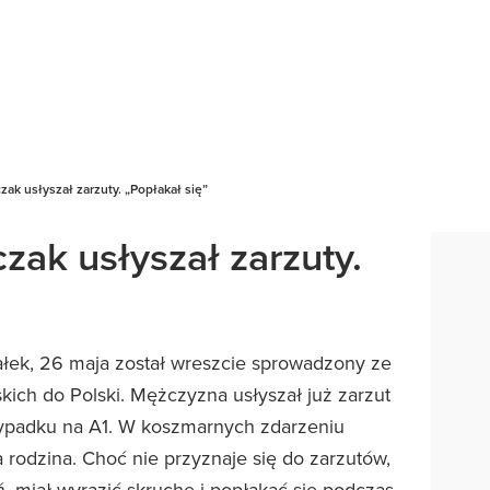
zak usłyszał zarzuty. „Popłakał się”
zak usłyszał zarzuty.
ałek, 26 maja został wreszcie sprowadzony ze
ich do Polski. Mężczyzna usłyszał już zarzut
padku na A1. W koszmarnych zdarzeniu
rodzina. Choć nie przyznaje się do zarzutów,
ń, miał wyrazić skruchę i popłakać się podczas