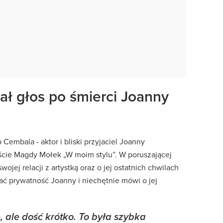
ał głos po śmierci Joanny
p Cembala - aktor i bliski przyjaciel Joanny
ście Magdy Mołek „W moim stylu”. W poruszającej
jej relacji z artystką oraz o jej ostatnich chwilach
ać prywatność Joanny i niechętnie mówi o jej
e, ale dość krótko. To była szybka