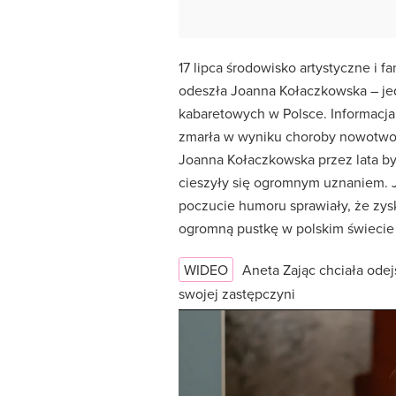
17 lipca środowisko artystyczne i fa
odeszła Joanna Kołaczkowska – jed
kabaretowych w Polsce. Informacja o
zmarła w wyniku choroby nowotwor
Joanna Kołaczkowska przez lata by
cieszyły się ogromnym uznaniem. J
poczucie humoru sprawiały, że zysk
ogromną pustkę w polskim świecie 
WIDEO
Aneta Zając chciała odej
swojej zastępczyni