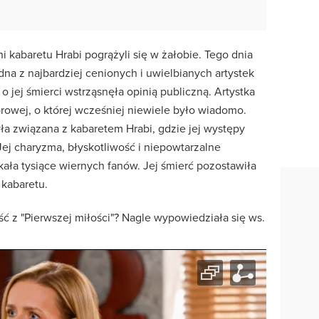
ni kabaretu Hrabi pogrążyli się w żałobie. Tego dnia
na z najbardziej cenionych i uwielbianych artystek
 jej śmierci wstrząsnęła opinią publiczną. Artystka
owej, o której wcześniej niewiele było wiadomo.
ła związana z kabaretem Hrabi, gdzie jej występy
ej charyzma, błyskotliwość i niepowtarzalne
ała tysiące wiernych fanów. Jej śmierć pozostawiła
kabaretu.
ść z "Pierwszej miłości"? Nagle wypowiedziała się ws.