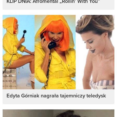
KLIP DNIA: Afromental „Rollin’ With You”
Edyta Górniak nagrała tajemniczy teledysk