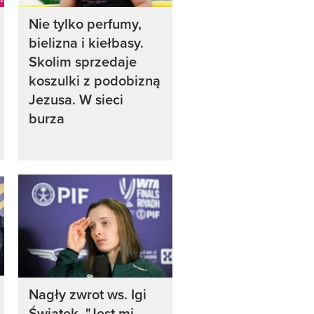
Nie tylko perfumy,
bielizna i kiełbasy.
Skolim sprzedaje
koszulki z podobizną
Jezusa. W sieci
burza
Nagły zwrot ws. Igi
Świątek. "Jest mi