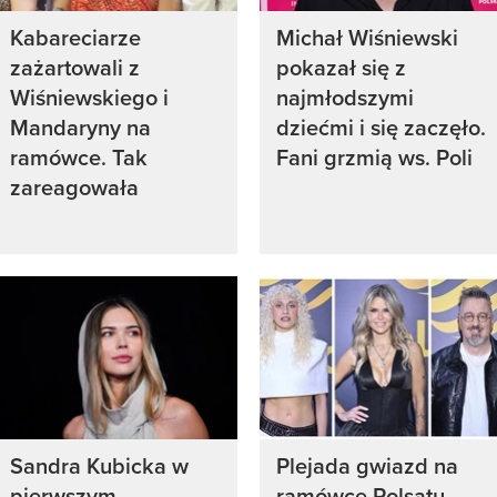
Kabareciarze
Michał Wiśniewski
zażartowali z
pokazał się z
Wiśniewskiego i
najmłodszymi
Mandaryny na
dziećmi i się zaczęło.
ramówce. Tak
Fani grzmią ws. Poli
zareagowała
Sandra Kubicka w
Plejada gwiazd na
pierwszym
ramówce Polsatu.