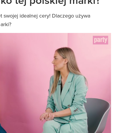
o tej polskiej marki?
t swojej idealnej cery! Dlaczego używa
arki?