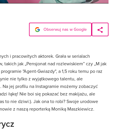
Obserwuj nas w Google
nych i pracowitych aktorek. Grała w serialach
, takich jak „Pensjonat nad rozlewiskiem” czy „M jak
w programie "Agent-Gwiazdy", a 1,5 roku temu po raz
nie nie tylko z wyjątkowego talentu, ale
i. Na jej profilu na Instagramie możemy zobaczyć
adzi łąkę! Nie boi się pokazać bez makijażu, ale
nas to nie dziwi:). Jak ona to robi? Swoje urodowe
zmowie z naszą reporterką Moniką Maszkiewicz.
rycz