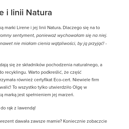
i linii Natura
arki Lirene i jej linii Natura
.
Dlaczego się na to
gromny sentyment, ponieważ wychowałam się na niej.
-
nawet nie miałam cienia wątpliwości, by ją przyjąć!
adają się ze składników pochodzenia naturalnego, a
o recyklingu. Warto podkreślić, że część
rzymała również certyfikat Eco-cert. Niewiele firm
lić! To wszystko tylko utwierdziło Olgę w
ą marką jest spełnieniem jej marzeń.
do rąk z lawendą!
i prezent dawała zawsze mamie? Koniecznie zobaczcie