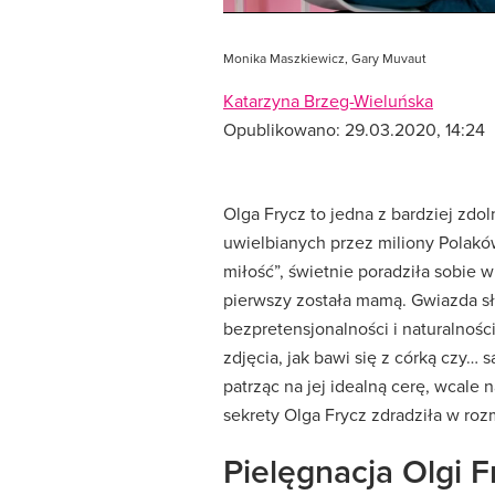
Monika Maszkiewicz, Gary Muvaut
Katarzyna Brzeg-Wieluńska
Opublikowano:
29.03.2020, 14:24
Olga Frycz to jedna z bardziej zdol
uwielbianych przez miliony Polaków
miłość”, świetnie poradziła sobie 
pierwszy została mamą. Gwiazda sły
bezpretensjonalności i naturalnośc
zdjęcia, jak bawi się z córką czy… s
patrząc na jej idealną cerę, wcale 
sekrety Olga Frycz zdradziła w ro
Pielęgnacja Olgi F