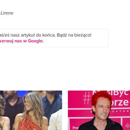
 Lirene
ś/eś nasz artykuł do końca. Bądź na bieżąco!
serwuj nas w Google
.