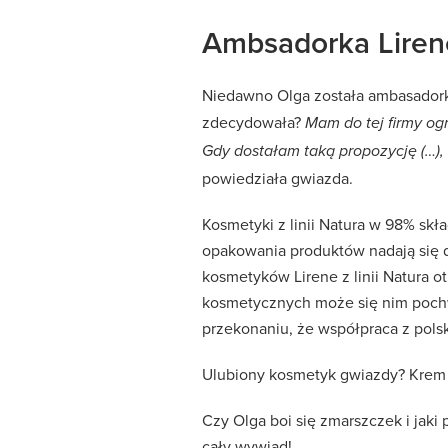
Ambsadorka Lirene 
Niedawno Olga została ambasadorką m
zdecydowała?
Mam do tej firmy o
Gdy dostałam taką propozycję (…), 
powiedziała gwiazda.
Kosmetyki z linii Natura w 98% skł
opakowania produktów nadają się d
kosmetyków Lirene z linii Natura ot
kosmetycznych może się nim pochwa
przekonaniu, że współpraca z polsk
Ulubiony kosmetyk gwiazdy? Krem 
Czy Olga boi się zmarszczek i jak
cały wywiad!