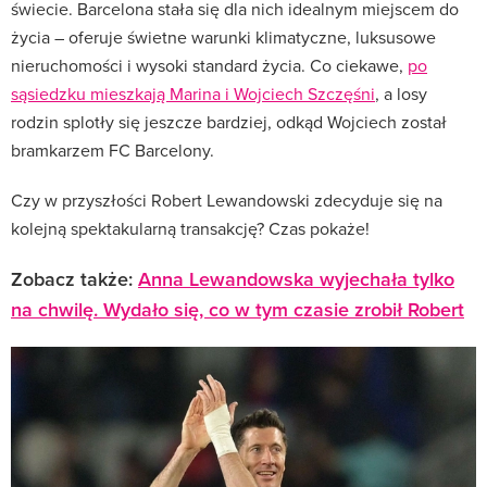
świecie. Barcelona stała się dla nich idealnym miejscem do
życia – oferuje świetne warunki klimatyczne, luksusowe
nieruchomości i wysoki standard życia. Co ciekawe,
po
sąsiedzku mieszkają Marina i Wojciech Szczęśni
, a losy
rodzin splotły się jeszcze bardziej, odkąd Wojciech został
bramkarzem FC Barcelony.
Czy w przyszłości Robert Lewandowski zdecyduje się na
kolejną spektakularną transakcję? Czas pokaże!
Zobacz także:
Anna Lewandowska wyjechała tylko
na chwilę. Wydało się, co w tym czasie zrobił Robert