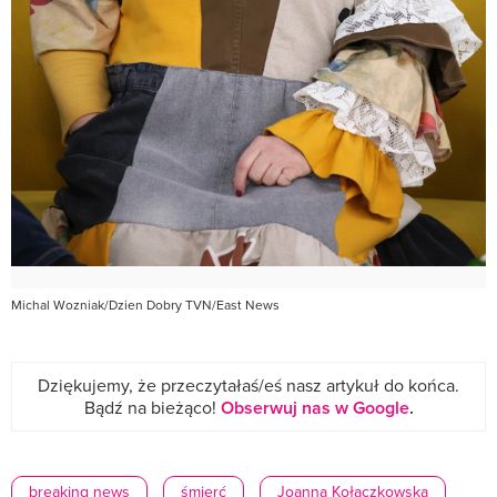
Michal Wozniak/Dzien Dobry TVN/East News
Dziękujemy, że przeczytałaś/eś nasz artykuł do końca.
Bądź na bieżąco!
Obserwuj nas w Google
.
breaking news
śmierć
Joanna Kołaczkowska