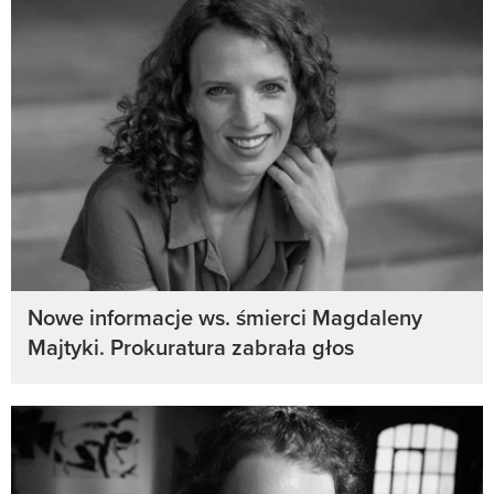
Nowe informacje ws. śmierci Magdaleny
Majtyki. Prokuratura zabrała głos